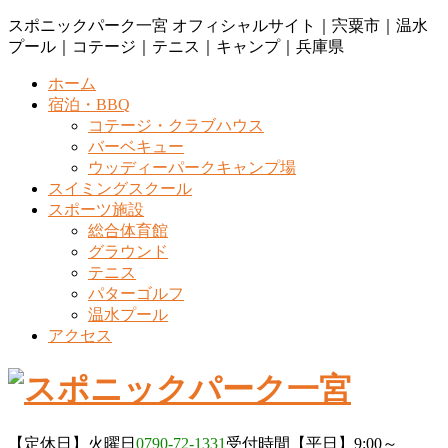
コ
ナ
スポニックパーク一宮 オフィシャルサイト｜宍粟市｜温水
ン
ビ
プール｜コテージ｜テニス｜キャンプ｜兵庫県
テ
ゲ
ホーム
ン
ー
宿泊・BBQ
ツ
シ
コテージ・クラブハウス
に
ョ
バーベキュー
移
ン
ウッディーパークキャンプ場
動
に
スイミングスクール
移
スポーツ施設
動
総合体育館
グラウンド
テニス
パターゴルフ
温水プール
アクセス
【定休日】火曜日
0790-72-1331
受付時間【平日】9:00～