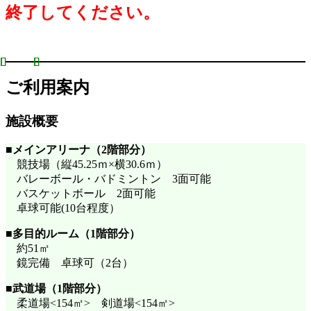
終了してください。
ご利用案内
施設概要
■
メインアリーナ（2階部分）
競技場（縦45.25ｍ×横30.6ｍ）
バレーボール・バドミントン 3面可能
バスケットボール 2面可能
卓球可能(10台程度）
■
多目的ルーム（1階部分）
約51㎡
鏡完備 卓球可（2台）
■武道場（1階部分）
柔道場<154㎡> 剣道場<154㎡>