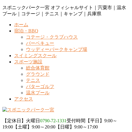
コ
ナ
スポニックパーク一宮 オフィシャルサイト｜宍粟市｜温水
ン
ビ
プール｜コテージ｜テニス｜キャンプ｜兵庫県
テ
ゲ
ホーム
ン
ー
宿泊・BBQ
ツ
シ
コテージ・クラブハウス
に
ョ
バーベキュー
移
ン
ウッディーパークキャンプ場
動
に
スイミングスクール
移
スポーツ施設
動
総合体育館
グラウンド
テニス
パターゴルフ
温水プール
アクセス
【定休日】火曜日
0790-72-1331
受付時間【平日】9:00～
19:00【土曜】9:00～20:00【日曜】9:00～17:00