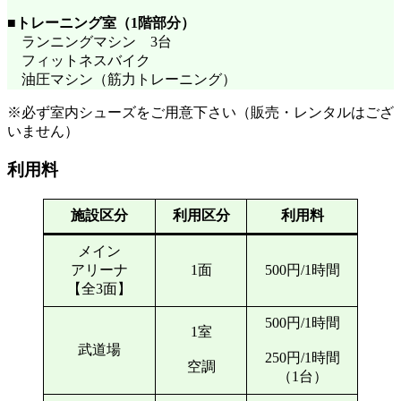
■トレーニング室（1階部分）
ランニングマシン 3台
フィットネスバイク
油圧マシン（筋力トレーニング）
※必ず室内シューズをご用意下さい（販売・レンタルはござ
いません）
利用料
施設区分
利用区分
利用料
メイン
アリーナ
1面
500円/1時間
【全3面】
500円/1時間
1室
武道場
250円/1時間
空調
（1台）